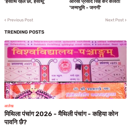
'हंसोथि रहल छी, हंसोथू'
आरसी प्रसाद सिंह केर कविता
'जन्मभूमि - जननी'
Previous Post
Next Post
TRENDING POSTS
आलेख
मिथिला पंचांग 2026 - मैथिली पंचांग - कहिया कोन
पावनि छै?