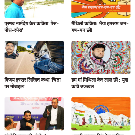
प्रणव नार्मदेय केर कविता 'पेस-
मैथिली कविता: भैया हमसभ जन-
पीस-स्पेस'
गण-मन छी!
विजय इस्सर लिखित कथा 'चिता
हम मां मिथिला केर लाल छी : युवा
पर मोबाइल'
कवि उज्ज्वल