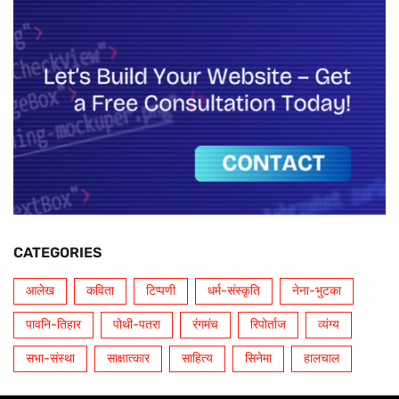
CATEGORIES
आलेख
कविता
टिप्पणी
धर्म-संस्कृति
नेना-भुटका
पावनि-तिहार
पोथी-पतरा
रंगमंच
रिपोर्ताज
व्यंग्य
सभा-संस्था
साक्षात्कार
साहित्य
सिनेमा
हालचाल