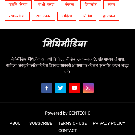
पावनि-तिहार
पोथी-पतरा
रंगमंच
रिपोर्ताज
व्यंग्य
सभा-संस्था
साक्षात्कार
साहित्य
सिनेमा
हालचाल
मिथिमीडिया मैथिलीक अग्रणी डिजिटल मीडिया उपक्रम अछि. एहि माध्यम सं भाषा,
साहित्य, संस्कृति सहित विविध विषयक सामग्री ओ समाचार-विचार प्रसारित कएल जाइत
अछि.
Powered by
CONTECHO
ABOUT
SUBSCRIBE
TERMS OF USE
PRIVACY POLICY
CONTACT