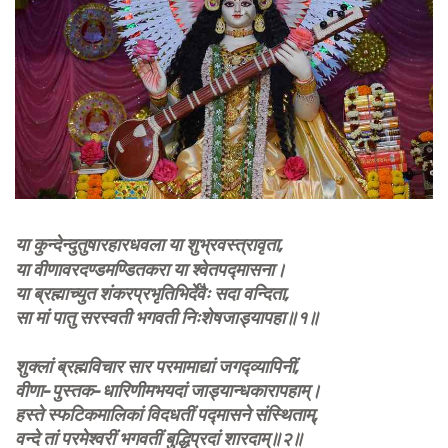
या कुन्देन्दुतुषारहारधवला या शुभ्रवस्त्रावृता,
या वीणावरदण्डमण्डितकरा या श्वेतपद्मासना।
या ब्रह्माच्युत शंकरप्रभृतिभिर्देवैः सदा वन्दिता,
सा मां पातु सरस्वती भगवती निःशेषजाड्यापहा॥१॥
शुक्लां ब्रह्मविचार सार परमामाद्यां जगद्व्यापिनीं,
वीणा-पुस्तक-धारिणीमभयदां जाड्यान्धकारापहाम्‌।
हस्ते स्फटिकमालिकां विदधतीं पद्मासने संस्थिताम्‌,
वन्दे तां परमेश्वरीं भगवतीं बुद्धिप्रदां शारदाम्‌॥२॥