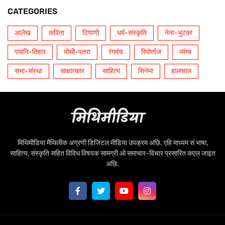
CATEGORIES
आलेख
कविता
टिप्पणी
धर्म-संस्कृति
नेना-भुटका
पावनि-तिहार
पोथी-पतरा
रंगमंच
रिपोर्ताज
व्यंग्य
सभा-संस्था
साक्षात्कार
साहित्य
सिनेमा
हालचाल
मिथिमीडिया मैथिलीक अग्रणी डिजिटल मीडिया उपक्रम अछि. एहि माध्यम सं भाषा,
साहित्य, संस्कृति सहित विविध विषयक सामग्री ओ समाचार-विचार प्रसारित कएल जाइत
अछि.