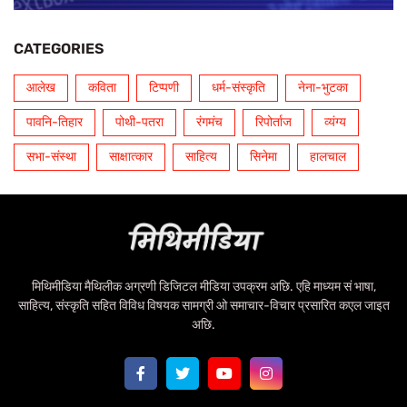
CATEGORIES
आलेख
कविता
टिप्पणी
धर्म-संस्कृति
नेना-भुटका
पावनि-तिहार
पोथी-पतरा
रंगमंच
रिपोर्ताज
व्यंग्य
सभा-संस्था
साक्षात्कार
साहित्य
सिनेमा
हालचाल
मिथिमीडिया मैथिलीक अग्रणी डिजिटल मीडिया उपक्रम अछि. एहि माध्यम सं भाषा,
साहित्य, संस्कृति सहित विविध विषयक सामग्री ओ समाचार-विचार प्रसारित कएल जाइत
अछि.